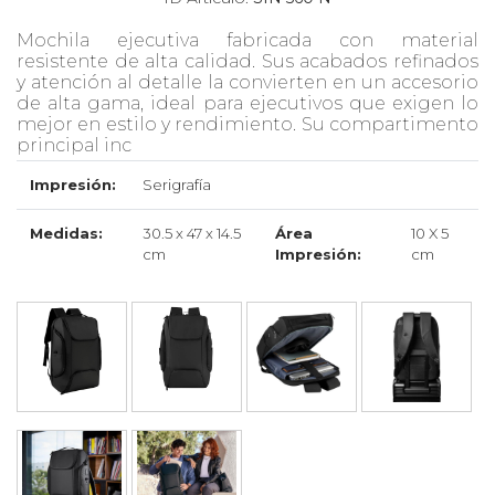
Mochila ejecutiva fabricada con material
resistente de alta calidad. Sus acabados refinados
y atención al detalle la convierten en un accesorio
de alta gama, ideal para ejecutivos que exigen lo
mejor en estilo y rendimiento. Su compartimento
principal inc
Impresión:
Serigrafía
Medidas:
30.5 x 47 x 14.5
Área
10 X 5
cm
Impresión:
cm