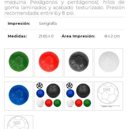
maquina (hexágonos y pentágonos); hilos de
goma laminados y acabado texturizado. Presión
recomendada: entre 6 y 8 psi.
Impresión:
Serigrafía
Medidas:
21.65 x 0
Área Impresión:
8 x 2 cm