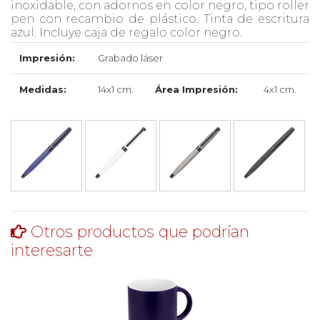
inoxidable, con adornos en color negro, tipo roller
pen con recambio de plástico. Tinta de escritura
azul. Incluye caja de regalo color negro.
Impresión:
Grabado láser
Medidas:
14x1 cm.
Área Impresión:
4x1 cm.
Otros productos que podrían
interesarte