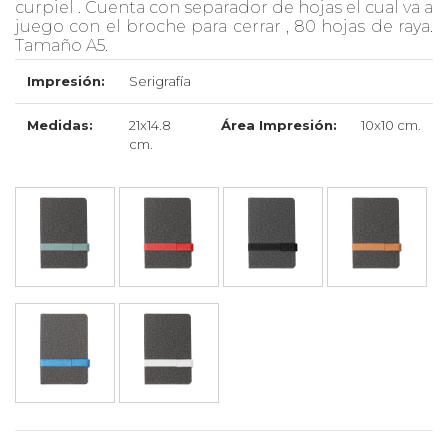
curpiel . Cuenta con separador de hojas el cual va a
juego con el broche para cerrar , 80 hojas de raya.
Tamaño A5.
Impresión:
Serigrafía
Medidas:
21x14.8
Área Impresión:
10x10 cm.
cm.