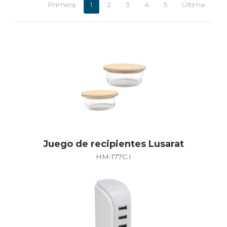
Primera
1
2
3
4
5
Última
Juego de recipientes Lusarat
HM-177C.I