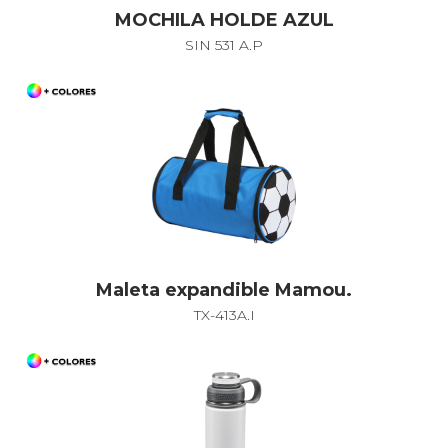
MOCHILA HOLDE AZUL
SIN 531 A.P
Maleta expandible Mamou.
TX-413A.I