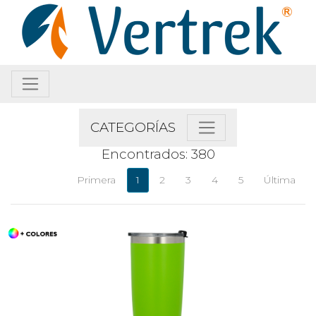
CATEGORÍAS
Encontrados: 380
Primera
1
2
3
4
5
Última