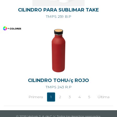
CILINDRO PARA SUBLIMAR TAKE
TMPS 259 B.P
CILINDRO TOHU√ç ROJO
TMPS 243 R.P
Primera
1
2
3
4
5
Última
© 2026 Vertrek S. A. de C. V. Todos los derechos reservados.