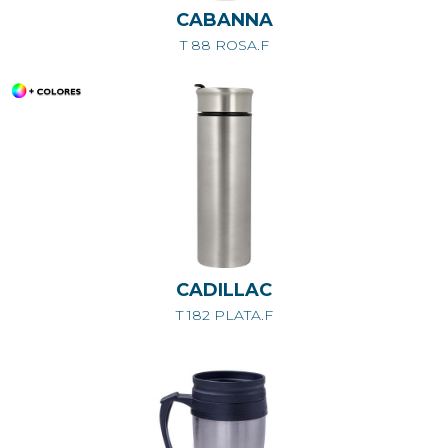
CABANNA
T 88 ROSA.F
CADILLAC
T 182 PLATA.F