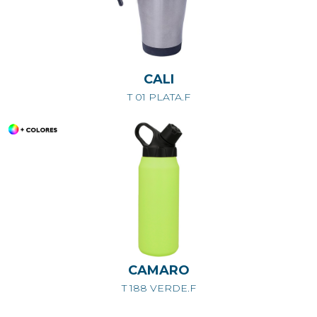
CALI
T 01 PLATA.F
CAMARO
T 188 VERDE.F