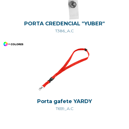
PORTA CREDENCIAL "YUBER"
T386_A.C
Porta gafete YARDY
T659_A.C