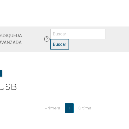
BÚSQUEDA
AVANZADA
Buscar
a
 USB
Primera
1
Última